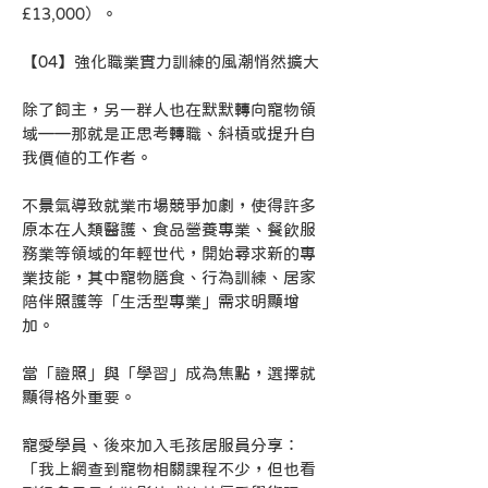
£13,000）。
【04】強化職業實力訓練的風潮悄然擴大
除了飼主，另一群人也在默默轉向寵物領
域——那就是正思考轉職、斜槓或提升自
我價值的工作者。
不景氣導致就業市場競爭加劇，使得許多
原本在人類醫護、食品營養專業、餐飲服
務業等領域的年輕世代，開始尋求新的專
業技能，其中寵物膳食、行為訓練、居家
陪伴照護等「生活型專業」需求明顯增
加。
當「證照」與「學習」成為焦點，選擇就
顯得格外重要。
寵愛學員、後來加入毛孩居服員分享：
「我上網查到寵物相關課程不少，但也看