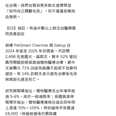
在台灣，我們也看到更多飼主選擇學習
「如何自己照顧毛孩」，而不僅僅依賴商
品推銷。
【03】相反，有過半數以上飼主因醫療費
用昂貴拒診
根據 PetSmart Charities 與 Gallup 在 
2024 年底至 2025 年初調查，共訪問 
2,498 名美國犬、貓飼主，其中 52% 曾因
費用問題拒絕或錯過寵物醫療治療，其中
文章顯示 71% 因認為負擔不起或不划算而
避診，有 14% 的飼主表示避免治療後毛孩
病情惡化甚至死亡。
研究與報導指出，寵物醫療支出年增率超
過 5‑6%，高於一般通膨率；英國與澳洲
報導亦指出，寵物醫療價格在過去四年間
上漲達 70%～105%，例如貓咪手術費達 
£8,000（保險賠償後仍需負擔 