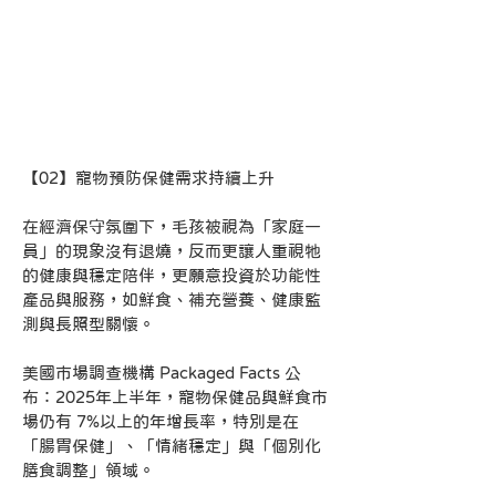
【02】寵物預防保健需求持續上升
在經濟保守氛圍下，毛孩被視為「家庭一
員」的現象沒有退燒，反而更讓人重視牠
的健康與穩定陪伴，更願意投資於功能性
產品與服務，如鮮食、補充營養、健康監
測與長照型關懷。
美國市場調查機構 Packaged Facts 公
布：2025年上半年，寵物保健品與鮮食市
場仍有 7%以上的年增長率，特別是在
「腸胃保健」、「情緒穩定」與「個別化
膳食調整」領域。