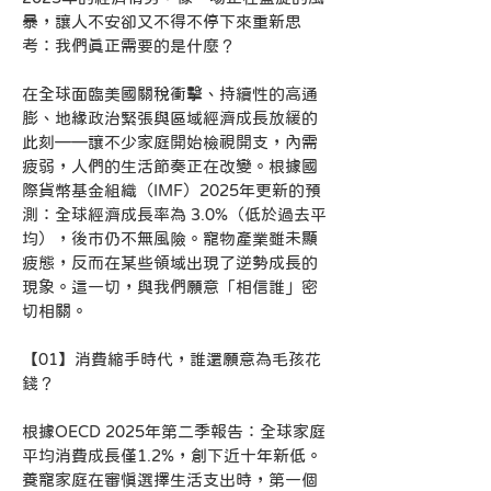
暴，讓人不安卻又不得不停下來重新思
考：我們真正需要的是什麼？
在全球面臨美國關稅衝擊、持續性的高通
膨、地緣政治緊張與區域經濟成長放緩的
此刻——讓不少家庭開始檢視開支，內需
疲弱，人們的生活節奏正在改變。根據國
際貨幣基金組織（IMF）2025年更新的預
測：全球經濟成長率為 3.0%（低於過去平
均），後市仍不無風險。寵物產業雖未顯
疲態，反而在某些領域出現了逆勢成長的
現象。這一切，與我們願意「相信誰」密
切相關。
【01】消費縮手時代，誰還願意為毛孩花
錢？
根據OECD 2025年第二季報告：全球家庭
平均消費成長僅1.2%，創下近十年新低。
養寵家庭在審慎選擇生活支出時，第一個