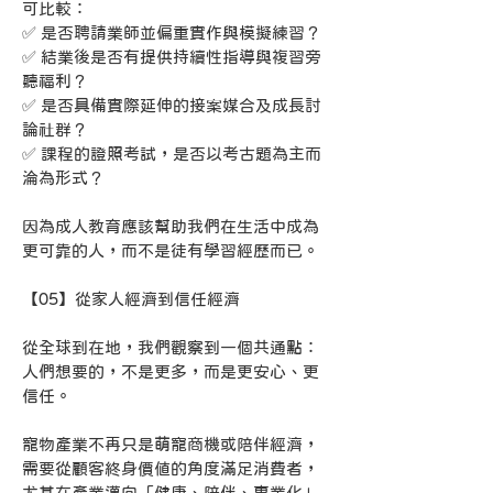
可比較：
✅ 是否聘請業師並偏重實作與模擬練習？
✅ 結業後是否有提供持續性指導與複習旁
聽福利？
✅ 是否具備實際延伸的接案媒合及成長討
論社群？
✅ 課程的證照考試，是否以考古題為主而
淪為形式？
因為成人教育應該幫助我們在生活中成為
更可靠的人，而不是徒有學習經歷而已。
【05】從家人經濟到信任經濟
從全球到在地，我們觀察到一個共通點：
人們想要的，不是更多，而是更安心、更
信任。
寵物產業不再只是萌寵商機或陪伴經濟，
需要從顧客終身價值的角度滿足消費者，
尤其在產業邁向「健康、陪伴、專業化」