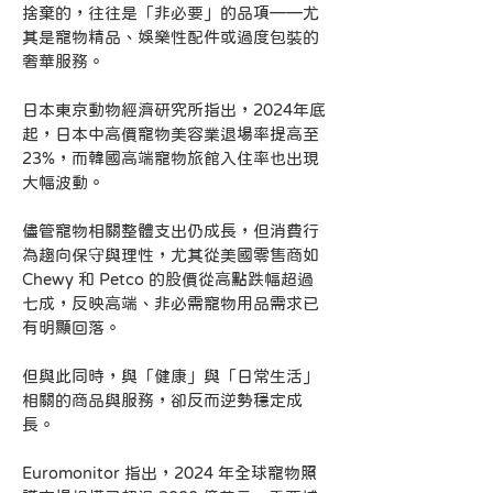
捨棄的，往往是「非必要」的品項——尤
其是寵物精品、娛樂性配件或過度包裝的
奢華服務。
日本東京動物經濟研究所指出，2024年底
起，日本中高價寵物美容業退場率提高至
23%，而韓國高端寵物旅館入住率也出現
大幅波動。
儘管寵物相關整體支出仍成長，但消費行
為趨向保守與理性，尤其從美國零售商如 
Chewy 和 Petco 的股價從高點跌幅超過
七成，反映高端、非必需寵物用品需求已
有明顯回落。
但與此同時，與「健康」與「日常生活」
相關的商品與服務，卻反而逆勢穩定成
長。
Euromonitor 指出，2024 年全球寵物照