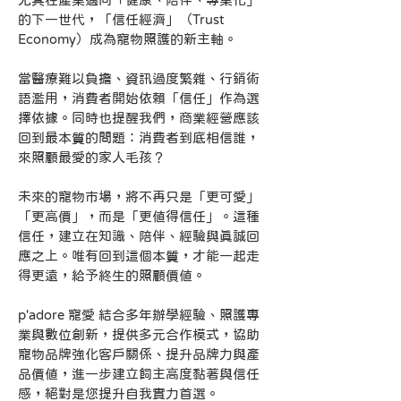
的下一世代，「信任經濟」（Trust 
Economy）成為寵物照護的新主軸。
當醫療難以負擔、資訊過度繁雜、行銷術
語濫用，消費者開始依賴「信任」作為選
擇依據。同時也提醒我們，商業經營應該
回到最本質的問題：消費者到底相信誰，
來照顧最愛的家人毛孩？
未來的寵物市場，將不再只是「更可愛」
「更高價」，而是「更值得信任」。這種
信任，建立在知識、陪伴、經驗與真誠回
應之上。唯有回到這個本質，才能一起走
得更遠，給予終生的照顧價值。
p'adore 寵愛 結合多年辦學經驗、照護專
業與數位創新，提供多元合作模式，協助
寵物品牌強化客戶關係、提升品牌力與產
品價值，進一步建立飼主高度黏著與信任
感，絕對是您提升自我實力首選。