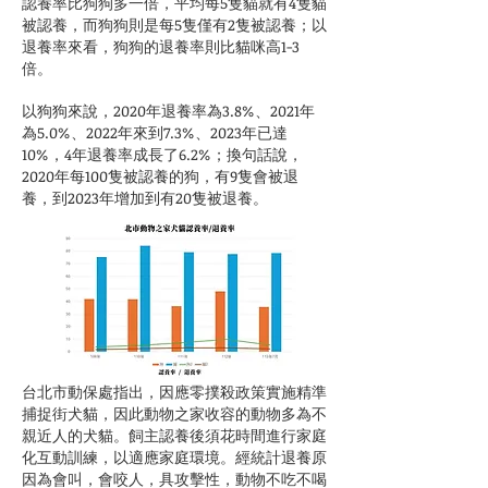
認養率比狗狗多一倍，平均每5隻貓就有4隻貓
被認養，而狗狗則是每5隻僅有2隻被認養；以
退養率來看，狗狗的退養率則比貓咪高1-3
倍。
以狗狗來說，2020年退養率為3.8%、2021年
為5.0%、2022年來到7.3%、2023年已達
10%，4年退養率成長了6.2%；換句話說，
2020年每100隻被認養的狗，有9隻會被退
養，到2023年增加到有20隻被退養。
台北市動保處指出，因應零撲殺政策實施精準
捕捉街犬貓，因此動物之家收容的動物多為不
親近人的犬貓。飼主認養後須花時間進行家庭
化互動訓練，以適應家庭環境。經統計退養原
因為會叫，會咬人，具攻擊性，動物不吃不喝