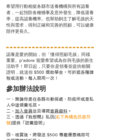
希望用行動相挺各縣市送養機構與所有認養
者，一起預防各種憾事及意外發生，降低退養
率，提高認養機率。也幫助飼主了解毛孩的天
性與需求，得到正確和完善的照顧，可以健康
陪伴更長久。
認養是愛的開始，但「懂得照顧毛孩」同樣
重要。
p'adore 寵愛希望成為你與毛孩的新生
活助手！即日起，只要你是領養並提供相關
證明，就送你 $500
獎助學金，可折抵各種課
！
程或活動，每人限用一次
參加辦法說明
一、無論你是在各縣市動保處、防疫所或是私
人中途領養毛孩。
二、
加入會員
並且填寫
會員資料
。
三、透過『我想問』私訊(
右下角橘色訊息符
號
)提供「認養證明」
四、核實後，將發送 $500 專屬優惠碼即可