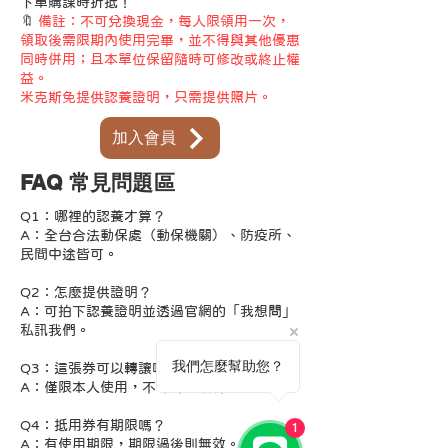
下單購課時折抵！
🔖
備註：不可兌換現金，每人限領用一次，
領取後需限期內使用完畢，並不得與其他優惠
同時併用；且本單位保留隨時可修改或終止權
益。
​米克斯免提供認養證明，只需提供照片。
加入會員
FAQ 常見問題區
Q1：哪裡的認養才算？
A：全台合法動保處（動保機關）、防疫所、
民間中途皆可。
Q2：怎麼提供證明？
A：可拍下認養證明並透過官網的「我想問」
私訊我們。
我們怎麼幫助您？
Q3：這張券可以轉讓嗎？
A：僅限本人使用，不可轉售或轉贈。
Q4：抵用券有期限嗎？
1
A：有使用期限，期限過後則無效。