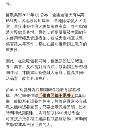
等。
據農業部2025年1月公布，全國遊蕩犬有14萬
1584隻，各地收容所爆量，各地除爆發人犬衝
突，還接連發生浪犬攻擊家禽家畜、野生動物
遭犬殺數量暴增。另外，近期屢屢發生因飼主
未使用牽繩及管護措施，造成犬隻相互攻擊、
傷害路人等事件，都在在證明推廣飼主教育的
重要性。
因此，在鼓勵領養同時，也應該設法防堵退
養、棄養，及不當對待方式，鼓勵飼主學習相
關課程，才能幫助寵物融入家庭，提高共同生
活品質，改善各項福利。
p'adore寵愛身為長期開辦各種教育課程機
構，決定率先倡導
「
學會照顧不退養」
獎勵計
畫，鼓勵所有認養的飼主，無論是透過公立或
私人機構認養家長，只要出示認養證明，沒有
時間和效期限制，均可領取$500獎助學金，
可直接折抵各種主題課程或講座活動，幫助飼
主學習成為最懂毛孩的人。