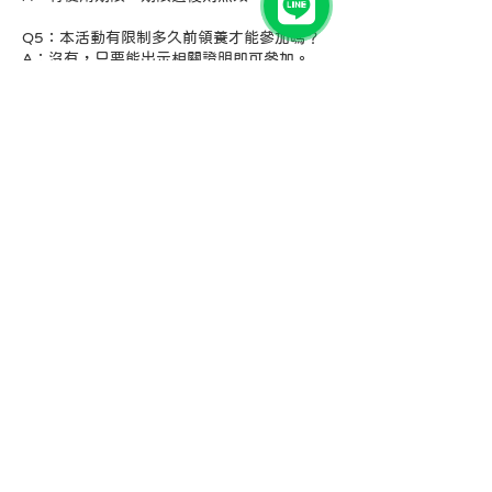
Q5：本活動有限制多久前領養才能參加嗎？
A：沒有，只要能出示相關證明即可參加。
Q6：如家中多毛都是領養可重複領取優惠
嗎？
A：抱歉，本活動僅限每人領取用一次。