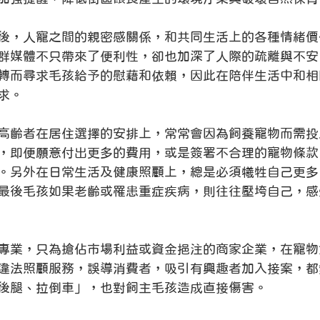
後，人寵之間的親密感關係，和共同生活上的各種情緒價
群媒體不只帶來了便利性，卻也加深了人際的疏離與不安
轉而尋求毛孩給予的慰藉和依賴，因此在陪伴生活中和相
求。
高齡者在居住選擇的安排上，常常會因為飼養寵物而需投
，即便願意付出更多的費用，或是簽署不合理的寵物條款
。另外在日常生活及健康照顧上，總是必須犧牲自己更多
最後毛孩如果老齡或罹患重症疾病，則往往壓垮自己，感
專業，只為搶佔市場利益或資金挹注的商家企業，在寵物
違法照顧服務，誤導消費者，吸引有興趣者加入接案，都
後腿、拉倒車」，也對飼主毛孩造成直接傷害。