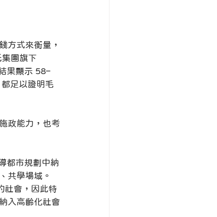
錢方式來衡量，
氏集團旗下
果顯示 58–
，都足以證明毛
施政能力，也考
指導都市規劃中納
、共學場域。
的社會，因此特
納入高齡化社會