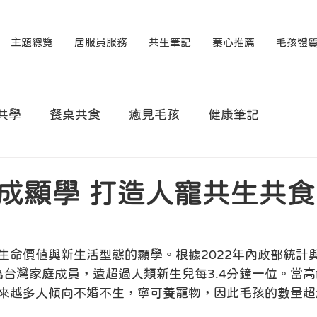
主題總覽
居服員服務
共生筆記
蓁心推薦
毛孩體
共學
餐桌共食
癒見毛孩
健康筆記
成顯學 打造人寵共生共
生命價值與新生活型態的顯學。根據2022年內政部統計
成為台灣家庭成員，遠超過人類新生兒每3.4分鐘一位。當
來越多人傾向不婚不生，寧可養寵物，因此毛孩的數量超