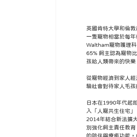
英國肯特大學和倫敦
一隻寵物相當於每年
Waltham寵物護
65% 飼主認為寵
孩給人類帶來的快樂
從寵物經濟到家人經
驗社會對待家人毛孩
日本在1990年代
入「人寵共生住宅」
2014年結合新法
別強化飼主責任教育
的陪伴與療癒功能，