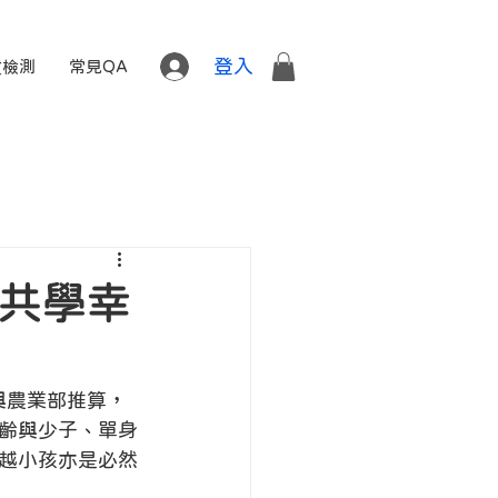
登入
質檢測
常見QA
食共學幸
與農業部推算，
高齡與少子、單身
越小孩亦是必然