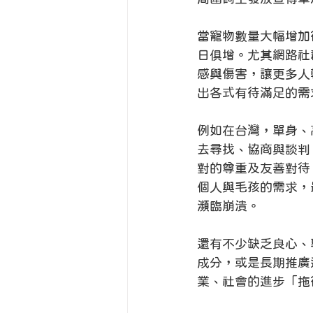
當寵物數量大幅增加
日俱增。尤其網路社
感與傷害，讓更多人
出各式有待滿足的需
例如在台灣，單身、
去尋找、協商與談判
對的尊重及友善對待
個人與毛孩的需求，
瀕臨崩潰。
還有不少缺乏良心、
成分，或是長期推廣
業、社會的進步「拖