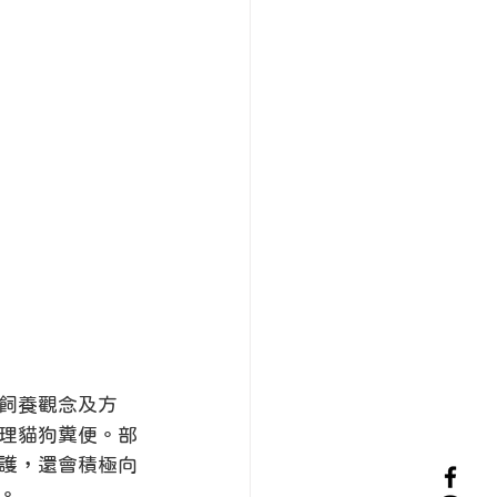
飼養觀念及方
理貓狗糞便。部
護，還會積極向
。