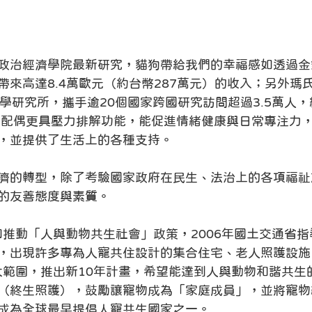
政治經濟學院最新研究，貓狗帶給我們的幸福感如透過金
帶來高達8.4萬歐元（約台幣287萬元）的收入；另外瑪
理科學研究所，攜手逾20個國家跨國研究訪問超過3.5萬人，結
物比配偶更具壓力排解功能，能促進情緒健康與日常專注力
，並提供了生活上的各種支持。
濟的轉型，除了考驗國家政府在民生、法治上的各項福祉
的友善態度與素質。
起即推動「人與動物共生社會」政策，2006年國土交通省
，出現許多專為人寵共住設計的集合住宅、老人照護設施
擴大範圍，推出新10年計畫，希望能達到人與動物和諧共生
（終生照護），鼓勵讓寵物成為「家庭成員」，並將寵物
成為全球最早提倡人寵共生國家之一。