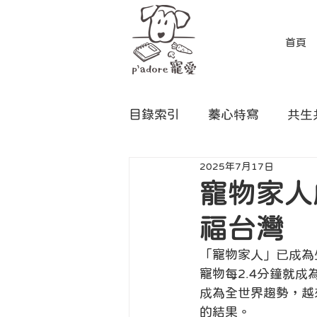
首頁
目錄索引
蓁心特寫
共生
2025年7月17日
寵物家人
福台灣
「寵物家人」已成為
寵物每2.4分鐘就
成為全世界趨勢，越
的結果。