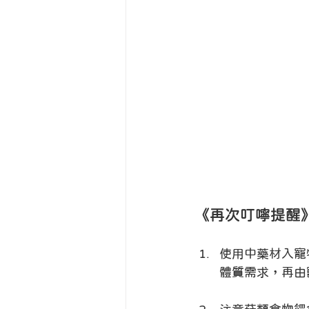
《再次叮嚀提醒
使用中藥材入寵
體質需求，再由