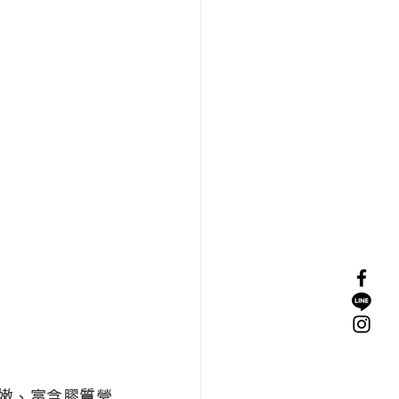
嫩、富含膠質營