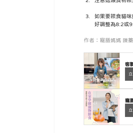
注意菇類食物餵
如果要餵食貓咪
好調整為8:2或
作者：寵膳媽媽 陳
客
立
寵
立