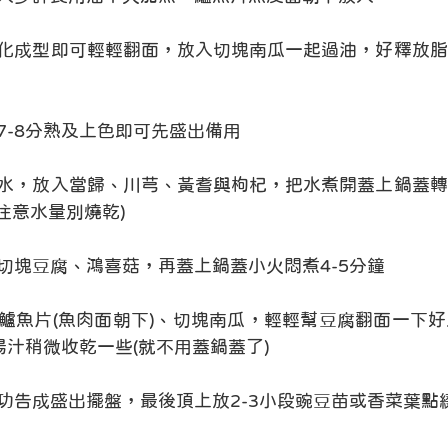
化成型即可輕輕翻面，放入切塊南瓜一起過油，好釋放脂
7-8分熟及上色即可先盛出備用
水，放入當歸、川芎、黃耆與枸杞，把水煮開蓋上鍋蓋轉
時注意水量別燒乾)
切塊豆腐、鴻喜菇，再蓋上鍋蓋小火悶煮4-5分鐘
鱸魚片(魚肉面朝下)、切塊南瓜，輕輕幫豆腐翻面一下
湯汁稍微收乾一些(就不用蓋鍋蓋了)
功告成盛出擺盤，最後頂上放2-3小段豌豆苗或香菜葉點