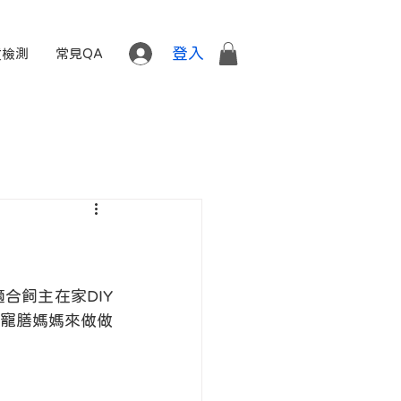
登入
質檢測
常見QA
合飼主在家DIY
寵膳媽媽來做做