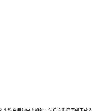
入少許食用油中火加熱，鱸魚片魚皮面朝下放入