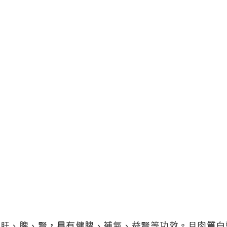
入肝、脾、腎，具有健脾、補氣、益腎等功效。且肉質白