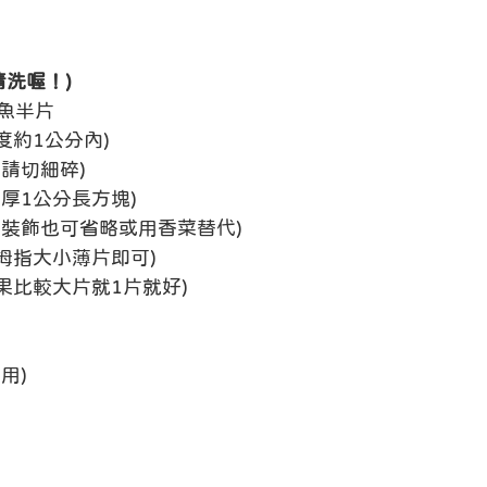
】
清洗喔！)
魚半片
度約1公分內)
請切細碎)
厚1公分長方塊)
盤裝飾也可省略或用香菜替代)
拇指大小薄片即可)
如果比較大片就1片就好)
用)