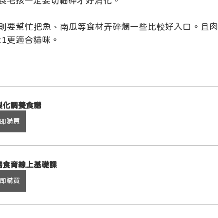
食毛孩一定要切細碎才好消化。
則要幫忙把魚、南瓜等食材弄碎爛一些比較好入口。且肉
9:1更適合貓咪。
蓁
製化調養食譜
即購買
膳食育線上基礎課
即購買