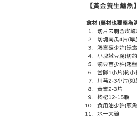
【黃金養生鱸魚
食材 (藥材也要略為
切片去刺含皮鱸
切塊南瓜4片(厚
鴻喜菇少許(餵食
小塊嫩豆腐(切約
豌豆苗少許(起
當歸1小片(約小
川芎2-3小片(
黃耆2-3片
枸杞12-15顆
食用油少許(煎魚
水一大碗