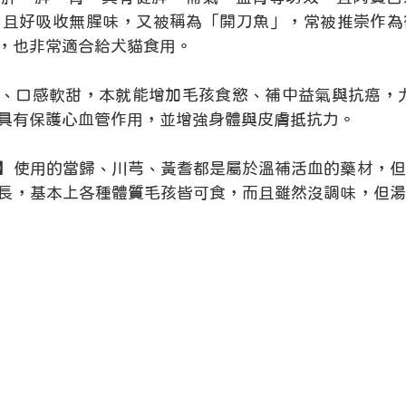
，且好吸收無腥味，又被稱為「開刀魚」，常被推崇作為
，也非常適合給犬貓食用。
、口感軟甜，本就能增加毛孩食慾、補中益氣與抗癌，尤
具有保護心血管作用，並增強身體與皮膚抵抗力。
】使用的當歸、川芎、黃耆都是屬於溫補活血的藥材，但
長，基本上各種體質毛孩皆可食，而且雖然沒調味，但湯