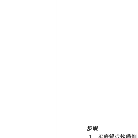
步驟
平底鍋或炒鍋倒