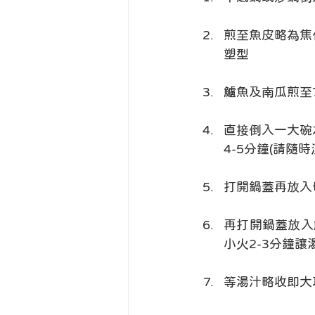
煎至魚皮略為焦
塑型
鱸魚及南瓜煎至
直接倒入一大碗
4-5分鐘(請隨
打開鍋蓋再放入
再打開鍋蓋放入
小火2-3分鐘讓
等湯汁略收即大