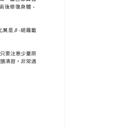
術後修復身體、
其是β-胡蘿蔔
只要注意少量原
頭清甜，非常適