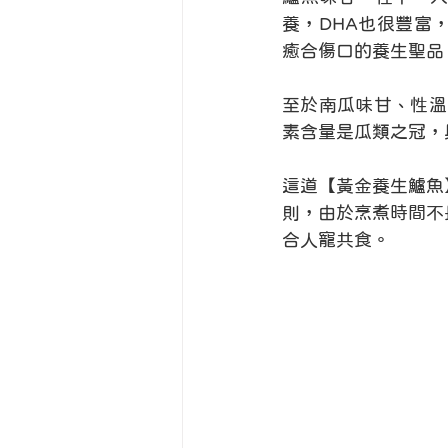
養，DHA也很豐富
癒合傷口的養生聖品
至於南瓜味甘、性溫
素含量是瓜類之冠，
這道【黃金養生鱸魚
則，由於烹煮時間不
合人寵共食。