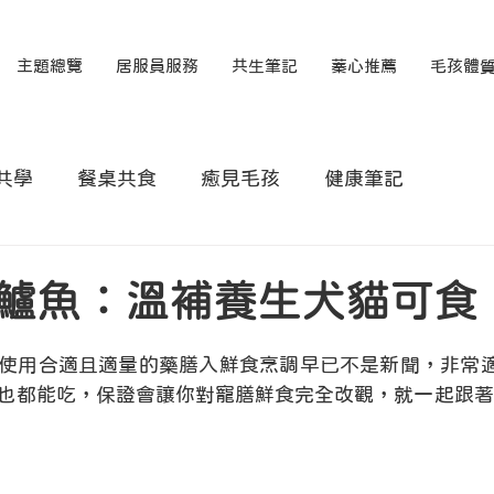
主題總覽
居服員服務
共生筆記
蓁心推薦
毛孩體
共學
餐桌共食
癒見毛孩
健康筆記
鱸魚：溫補養生犬貓可食
使用合適且適量的藥膳入鮮食烹調早已不是新聞，非常適
也都能吃，保證會讓你對寵膳鮮食完全改觀，就一起跟著