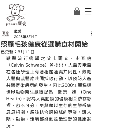
寵愛
2023年8月4日
照顧毛孩健康從選購食材開始
已更新：
3月11日
獸醫流行病學之父卡爾文．史瓦伯
（Calvin Schwabe）曾提出，人醫與獸醫
在各種學理上有著相關連與共同性，鼓勵
人醫與獸醫應共同採取行動，以預防人畜
共通傳染疾病的發生。因此2000年農糧與
世界動物衛生組織提倡「健康一體」(One 
Health)，認為人與動物的健康相互依存影
響、密不可分，更與賴以生存的生態系統
息息相關，應該結合跨領域的專業，讓人
類、動物、環境都能到達最理想的健康狀
況。