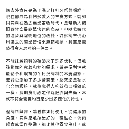
過去外食只是為了滿足打打牙祭與嚐鮮，
現在卻成為我們多數人的主食方式，就如
同飼料在過去農業畜牧時代，是幫助人類
照顧牲畜最簡單快速的商品，但隨著時代
的進步與寵物地位的改變，許多飼主仍沿
用過去的商業習慣來照顧毛孩，其實是蠻
值得令人思考的一件事。
不能抹滅飼料的確帶來了許多便利，但毛
孩對你的意義和牠的需求，真是便利性就
能給予和填補的？何況飼料的本質型態，
無論它添加了多少營養素，終究還是碳水
化合物澱粉，就像我們人吃營養口糧餅乾
一樣，長期食用必定伴隨肥胖與失衡，本
就不符合營養均衡是少量多樣化的特性。
但飼料無罪，端看你如何使用。從健康的
角度，飼料是毛孩最好的一種點心，偶爾
餵食或當作獎勵，都比其他零食為佳。或