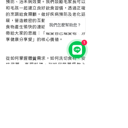
預防、治未病效果。我們鼓勵毛家長可以
和毛孩一起建立良好飲食習慣，透過正確
的烹調給食照顧，做好疾病預防及老化延
緩，營造親密的互動生活，與天然的原型
我們怎麼幫助您？
食物產生愉快的連結，這也是寵膳食育想
帶給大家的思維：「寵愛自己寵愛牠，分
享健康分享愛」的核心價值。
毛孩健康食
1
材食物食譜
從如何掌握體質需求，如何洗切食材、安
排菜單、烹調料理，到如何簡單擺盤上
菜，包括該喝多少水，該如何預防常見好
發疾病，怎麼照顧高齡毛孩，即使慶生也
要做無負擔的蛋糕等等，也都會在課堂中
反覆地讓同學們分組實作與練習，目的就
是為了傳遞，我們應該從愛出發，負起責
任與行動，表達我們對毛孩的珍惜及感
謝，如同母親無微不至照顧我們一般，也
以同理心去對待毛孩的健康，這才是對待
摯愛家人該有的態度。