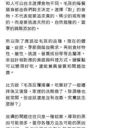
和人可以自主選擇食物不同，毛孩的每餐
膳食都由我們飼主決定。選擇「對」的食
物，不代表就要追求貴的、稀少的或有機
的，而是要挑選天然的、自然栽種的、當
季的與無添加的。
所以除了應該從毛孩的品種，現在的體
質、症狀、季節與階段需求，再到食材特
性、屬性、挑選、營養成份等等去釐清，
來設計相對應的食譜與料理方式，讓餐點
可以變得好吃，還能兼具營養和問題改
善。
比方說「毛孩反覆搔癢，吃藥好了一個禮
拜後又復發，家裡的洗劑換了，除濕機也
經常開，但症狀還是沒有改善，究竟該怎
麼辦？」
皮膚的問題往往只是一種結果，導致的原
因可能很多，當你各種方法及可能的原因