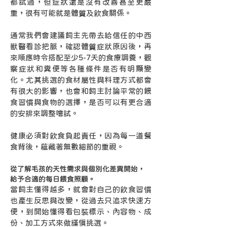
都試過，但症狀還是沒有改善甚至更嚴
重，很有可能就是體質及飲食關係。
通常我們會建議飼主先帶去給信任的中西
獸醫看診把脈，確認體質症狀原因後，再
來順應時令搭配至少5-7天的食療調養，觀
察症狀和糞便等各種條件是否有明顯變
化。尤其挑選的食材屬性與料理方式都會
有很大的影響，也會和飼主討論平常的餵
食習慣與食物的選擇，是否可以有更合適
的安排來調整嚐試。
健康必須對飲食負起責任，因為每一道餐
食背後，蘊藏著無數細節的重視。
從了解毛孩的天性需求與個別化差異開始，
給予合適的每日餵食照顧。
當飼主懂得越多，就會對自己的飲食習慣
也產生反思與改變，從過去只追求快速方
便，到開始懂得看包裝標示、內容物、成
份、加工方式來做謹慎挑選。