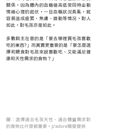
關係，因為體內的血糖值高低常同時牽動
情緒心理的起伏，一旦血糖狀況紊亂，就
容易造成疲累、焦慮、躁動等情況，對人
如此，對毛孩亦是如此。
多數飼主在意的是「要去哪裡買毛孩喜歡
吃的東西?」而其實更重要的是「要怎麼選
擇和餵食對毛孩來說喜歡吃、又能滿足健
康和天性需求的食物？」
圖：選擇適合毛孩天性、適合體質需求對
的食物比什麼都重要。p'adore寵愛提供