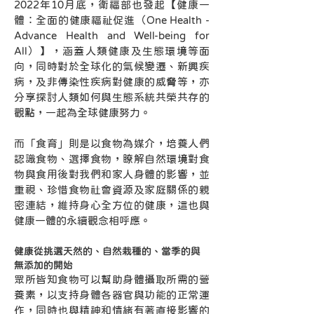
2022年10月底，衛福部也發起【健康一
體：全面的健康福祉促進（One Health - 
Advance Health and Well-being for 
All）】，涵蓋人類健康及生態環境等面
向，同時對於全球化的氣候變遷、新興疾
病，及非傳染性疾病對健康的威脅等，亦
分享探討人類如何與生態系統共榮共存的
觀點，一起為全球健康努力。
而「食育」則是以食物為媒介，培養人們
認識食物、選擇食物，瞭解自然環境對食
物與食用後對我們和家人身體的影響，並
重視、珍惜食物社會資源及家庭關係的親
密連結，維持身心全方位的健康，這也與
健康一體的永續觀念相呼應。
健康從挑選天然的、自然栽種的、當季的與
無添加的開始
眾所皆知食物可以幫助身體攝取所需的營
養素，以支持身體各器官與功能的正常運
作，同時也與精神和情緒有著直接影響的