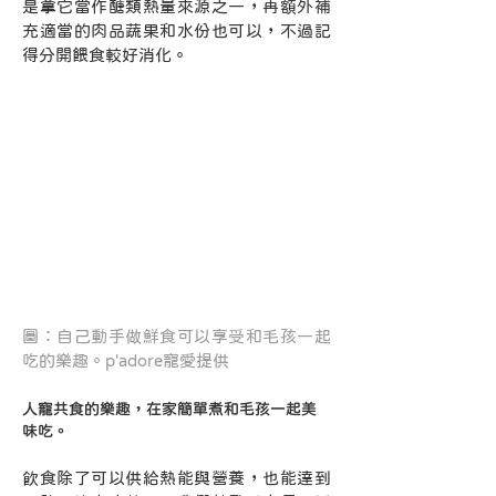
是拿它當作醣類熱量來源之一，再額外補
充適當的肉品蔬果和水份也可以，不過記
得分開餵食較好消化。
圖：自己動手做鮮食可以享受和毛孩一起
吃的樂趣。p'adore寵愛提供
人寵共食的樂趣，在家簡單煮和毛孩一起美
味吃。
毛孩健康食材食物食譜
飲食除了可以供給熱能與營養，也能達到