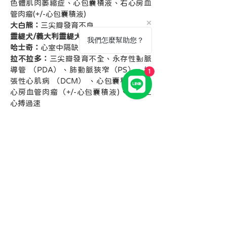
色體肌肉萎縮症、心包囊積液、右心房血
管肉瘤(+/-心包囊積液)
大白熊：
三尖瓣發育不良
靈緹犬/義大利靈緹犬：
永存性右動脈弓
我們怎麼幫助您？
哈士奇：
心室中隔缺損（VSD）
拉不拉多：
三尖瓣發育不全、永存性動脈
導管 （PDA）、肺動脈狹窄（PS）、擴
1
張性心肌病 （DCM） 、心包囊積液、右
心房血管肉瘤（+/-心包囊積液)、心室上
心搏過速
馬爾濟斯：
永存性動脈導管 （PDA）、二
尖瓣發育不全
英國古代牧羊犬：
三尖瓣發育不全、持續
性心房停頓、擴張性心肌病 （DCM）
科基犬：
永存性動脈導管 （PDA）
博美犬：
永存性動脈導管 （PDA）、退行
性瓣膜疾病、病竇症候群
貴賓犬：
永存性動脈導管 （PDA）(玩具
貴賓)、退行性二尖瓣膜疾病(玩具貴賓)、
心室中隔缺損 （VSD）（玩具貴賓)、心房
中隔缺損（ASD）（標準)