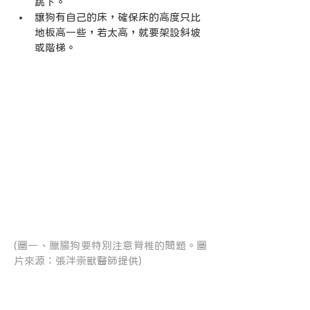
跳下。
讓狗有自己的床，確保床的高度只比
地板高一些，若太高，就要架設斜坡
或階梯。
(圖一、臘腸狗要特別注意脊椎的問題。圖
片來源：張泮崇獸醫師提供)