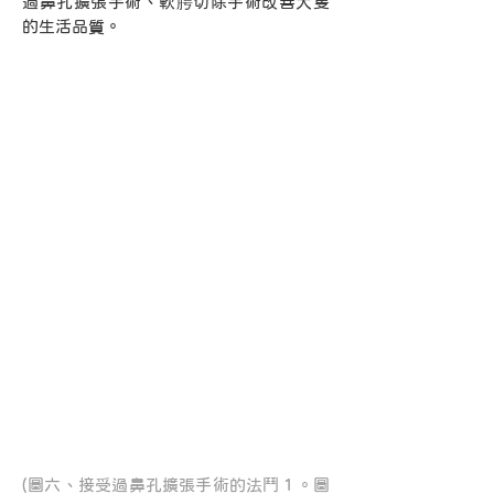
過鼻孔擴張手術、軟腭切除手術改善犬隻
的生活品質。
(圖六、接受過鼻孔擴張手術的法鬥１。圖