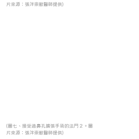
片來源：張泮崇獸醫師提供)
(圖七、接受過鼻孔擴張手術的法鬥２。圖
片來源：張泮崇獸醫師提供)