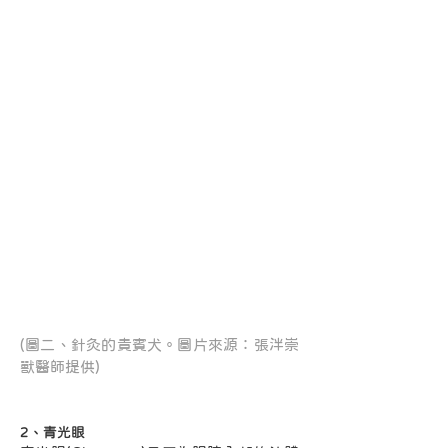
(圖二、針灸的貴賓犬。圖片來源：張泮崇
獸醫師提供)
2、青光眼