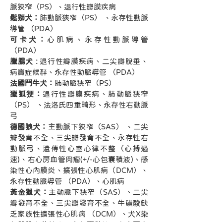
脈狹窄（PS）、退行性瓣膜疾病
鬆獅犬：
肺動脈狹窄（PS） 、永存性動脈
導管 （PDA）
可卡犬：
心肌病、永存性動脈導管 
（PDA）
臘腸犬 : 
退行性瓣膜疾病、二尖瓣脫垂、
病竇症候群、永存性動脈導管 （PDA）
法國鬥牛犬：
肺動脈狹窄（PS）
獵狐㹴：
退行性瓣膜疾病、肺動脈狹窄
（PS） 、法洛氏四重畸形、永存性右動脈
弓
德國狼犬：
主動脈下狹窄（SAS） 、二尖
瓣發育不全、三尖瓣發育不全、永存性右
動脈弓、遺傳性心室心律不整（心搏過
速)、右心房血管肉瘤(+/-心包囊積液)、感
染性心內膜炎、擴張性心肌病（DCM）、
永存性動脈導管 （PDA）、心肌病
黃金獵犬：
主動脈下狹窄（SAS）、二尖
瓣發育不全、三尖瓣發育不全、牛磺酸缺
乏家族性擴張性心肌病 （DCM）、犬X染