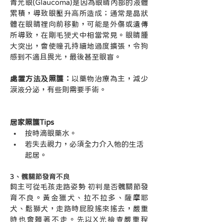
青光眼(Glaucoma)是因為眼睛內部的液體
累積，導致眼壓升高所造成；通常是晶狀
體在眼睛裡向前移動，可能是外傷或遺傳
所導致，在剛毛㹴犬中相當常見。眼睛腫
大突出，會使瞳孔持續地過度擴張，令狗
感到不適且畏光，最後甚至眼盲。
處置方法及照護：
以藥物治療為主，減少
淚液分泌，有些則需要手術。
居家照護Tips
按時滴眼藥水。
若失去視力，必須全力介入牠的生活
起居。
3、髖關節發育不良
飼主可從毛孩走路姿勢 初判是否髖關節發
育不良。黃金獵犬、拉不拉多、薩摩耶
犬、鬆獅犬，走路時屁股搖來搖去，嚴重
時也會賴著不走。先以X光檢查嚴重程