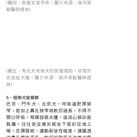
(圖四、氣管支架手術。圖片來源：張泮崇
獸醫師提供)
(圖五、有先天和後天的氣管塌陷，好發於
吉娃娃犬種。圖片來源：張泮崇獸醫師提
供)
5、短吻犬症候群
巴哥、鬥牛犬、北京犬，呼吸道肥厚狹
窄，若加上鼻孔狹窄或軟腭過長，不得不
開口呼吸，喉頭容易水腫，造成心肺功能
負擔。往往走沒幾步就坐下或趴在地上
喘，舌頭發紺，運動耐受性極差。建議透