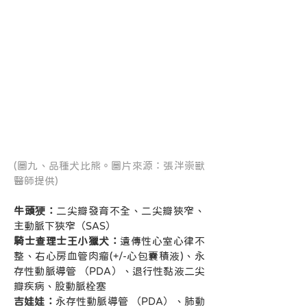
(圖九、品種犬比熊。圖片來源：張泮崇獸
醫師提供)
牛頭㹴：
二尖瓣發育不全、二尖瓣狹窄、
主動脈下狹窄（SAS）
騎士查理士王小獵犬：
遺傳性心室心律不
整、右心房血管肉瘤(+/-心包囊積液)、永
存性動脈導管 （PDA）、退行性黏液二尖
瓣疾病、股動脈栓塞
吉娃娃：
永存性動脈導管 （PDA）、肺動