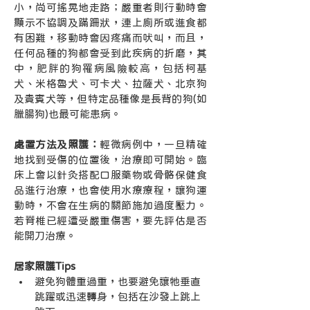
小，尚可搖晃地走路；嚴重者則行動時會
顯示不協調及蹣跚狀，連上廁所或進食都
有困難，移動時會因疼痛而吠叫，而且，
任何品種的狗都會受到此疾病的折磨，其
中，肥胖的狗罹病風險較高，包括柯基
犬、米格魯犬、可卡犬、拉薩犬、北京狗
及貴賓犬等，但特定品種像是長背的狗(如
臘腸狗)也最可能患病。
處置方法及照護：
輕微病例中，一旦精確
地找到受傷的位置後，治療即可開始。臨
床上會以針灸搭配口服藥物或骨骼保健食
品進行治療，也會使用水療療程，讓狗運
動時，不會在生病的關節施加過度壓力。
若脊椎已經遭受嚴重傷害，要先評估是否
能開刀治療。
居家照護Tips
避免狗體重過重，也要避免讓牠垂直
跳躍或迅速轉身，包括在沙發上跳上