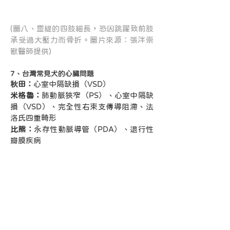
(圖八、靈緹的四肢細長，恐因跳躍致前肢
承受過大壓力而骨折。圖片來源：張泮崇
獸醫師提供)
7、台灣常見犬的心臟問題
秋田：
心室中隔缺損（VSD）
米格魯：
肺動脈狹窄（PS）、心室中隔缺
損（VSD）、完全性右束支傳導阻滯、法
洛氏四重畸形
比熊：
永存性動脈導管（PDA）、退行性
瓣膜疾病