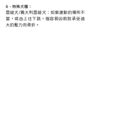
6、特殊犬種：
靈緹犬/義大利靈緹犬：如果運動的場所不
當，或由上往下跳，極容易因前肢承受過
大的壓力而骨折。