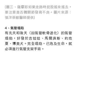
(圖三、薩摩耶如果走路時屁股搖來搖去，
要注意是否髖關節發育不良。圖片來源：
張泮崇獸醫師提供)
4、氣管塌陷
有先天和後天（因氣管軟骨退化）的氣管
塌陷，好發於吉娃娃、馬爾濟斯、約克
夏、博美犬。完全塌陷，已危及生命，就
必須進行氣管支架手術。