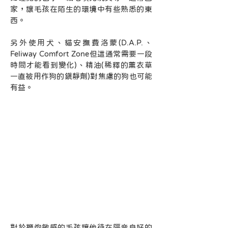
家，讓毛孩在陌生的環境中有些熟悉的東
西。
另外使用犬、貓安撫費洛蒙(D.A.P.、
Feliway Comfort Zone但這通常需要一段
時間才能看到變化)、精油(稀釋的薰衣草
一直被用作狗的鎮靜劑)對焦慮的狗也可能
有益。
對於鞭炮敏感的毛孩讓他待在隔音良好的