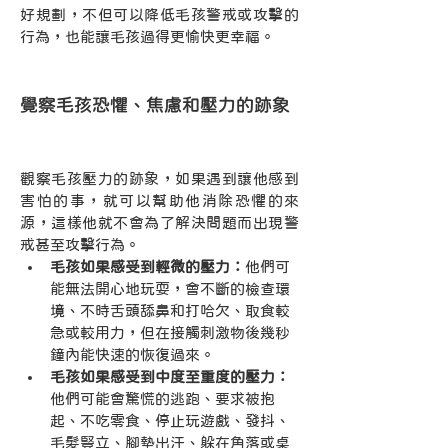
好規劃，不但可以降低毛孩警戒或攻擊的
行為，也能讓毛孩過得更愉快更幸福。
覺察毛孩恐懼、焦慮和壓力的跡象 
犬貓寵物毛孩過年
觀察毛孩壓力的跡象，如果遇到讓他感到
害怕的事，就可以幫助他消除恐懼的來
源，這樣他就不會為了解決問題而出現警
戒甚至攻擊行為。
毛孩如果感受到輕微的壓力：
他們可
能無法開心地玩耍，會不斷的檢查環
境、不時舌頭舔鼻和打哈欠、取食較
急或較用力，但在接觸刺激物後幾秒
鐘內能快速的恢復過來。
毛孩如果感受到中度至重度的壓力：
他們可能會驚慌的逃跑、要求被抱
起、不吃零食、停止玩遊戲、發抖、
毛髮豎立、腳墊出汗、躲在角落或桌