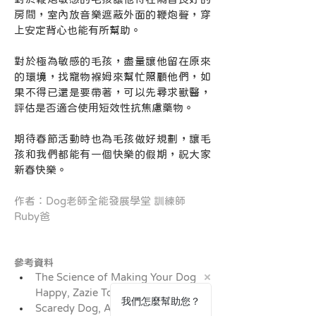
房間，室內放音樂遮蔽外面的鞭炮聲，穿
上安定背心也能有所幫助。
對於極為敏感的毛孩，盡量讓他留在原來
的環境，找寵物褓姆來幫忙照顧他們，如
果不得已還是要帶著，可以先尋求獸醫，
評估是否適合使用短效性抗焦慮藥物。
期待春節活動時也為毛孩做好規劃，讓毛
孩和我們都能有一個快樂的假期，祝大家
新春快樂。
犬貓寵物毛孩過年
作者：Dog老師全能發展學堂 訓練師 
Ruby爸
參考資料
The Science of Making Your Dog 
Happy, Zazie Todd
我們怎麼幫助您？
Scaredy Dog, Ali Brown