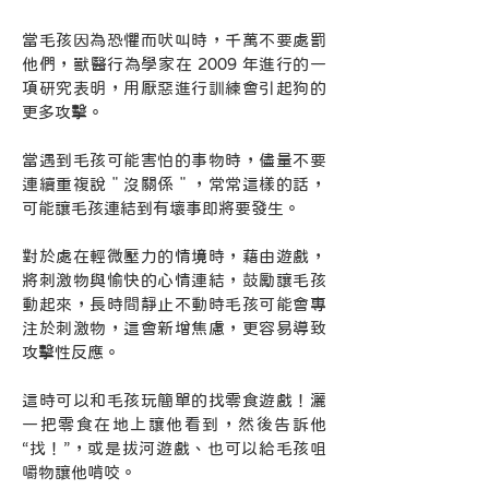
當毛孩因為恐懼而吠叫時，千萬不要處罰
他們，獸醫行為學家在 2009 年進行的一
項研究表明，用厭惡進行訓練會引起狗的
更多攻擊。
當遇到毛孩可能害怕的事物時，儘量不要
連續重複說＂沒關係＂，常常這樣的話，
可能讓毛孩連結到有壞事即將要發生。
對於處在輕微壓力的情境時，藉由遊戲，
將刺激物與愉快的心情連結，鼓勵讓毛孩
動起來，長時間靜止不動時毛孩可能會專
注於刺激物，這會新增焦慮，更容易導致
攻擊性反應。
這時可以和毛孩玩簡單的找零食遊戲！灑
一把零食在地上讓他看到，然後告訴他
“找！”，或是拔河遊戲、也可以給毛孩咀
嚼物讓他啃咬。