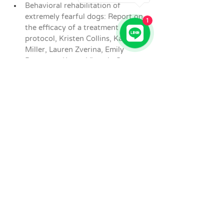
Behavioral rehabilitation of 
extremely fearful dogs: Report on 
1
the efficacy of a treatment 
protocol, Kristen Collins, Katherine 
Miller, Lauren Zverina, Emily 
Patterson-Kane , Victoria Cussen, 
Pamela Reid, on behalf of the 
American Society for the 
Prevention of Cruelty to Animals
The Midnight Dog Walker, Annie 
Phenix,
The Perfect Puppy Take Britains 
Number One Puppy Care Book 
with You, Gwen Bailey
Puppy Socialization What It Is And 
How To Do It, Marge Rogers and 
Eileen Anderson
Social, Civil, and Savvy: Training & 
Socializing Puppies to Become the 
Best Possible Dogs, Laura 