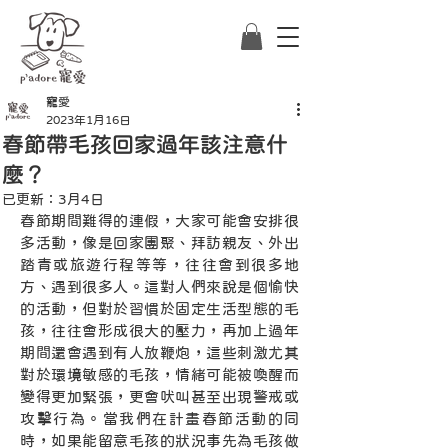
寵愛
2023年1月16日
春節帶毛孩回家過年該注意什
麼？
已更新：
3月4日
春節期間難得的連假，大家可能會安排很
多活動，像是回家團聚、拜訪親友、外出
踏青或旅遊行程等等，往往會到很多地
方、遇到很多人。這對人們來說是個愉快
的活動，但對於習慣於固定生活型態的毛
孩，往往會形成很大的壓力，再加上過年
期間還會遇到有人放鞭炮，這些刺激尤其
對於環境敏感的毛孩，情緒可能被喚醒而
變得更加緊張，更會吠叫甚至出現警戒或
攻擊行為。當我們在計畫春節活動的同
時，如果能留意毛孩的狀況事先為毛孩做