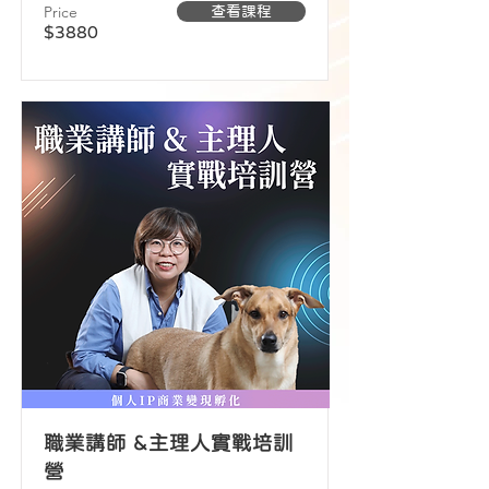
Price
查看課程
$3880
職業講師 &主理人實戰培訓
營