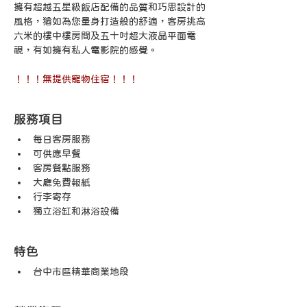
擁有超越五星級飯店配備的品質和巧思設計的
風格，猶如為您量身打造般的舒適，客房挑高
六米的樓中樓房間及五十吋超大液晶平面電
視，有如擁有私人電影院的感覺。
！！！無提供寵物住宿！！！
服務項目
每日客房服務
可供應早餐
客房餐點服務
大廳免費報紙
行李寄存
獨立浴缸和淋浴設備
特色
台中市區精華商業地段 