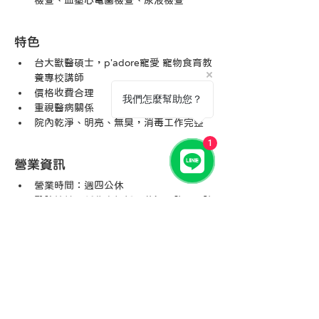
檢查、血壓心電圖檢查、尿液檢查
特色
台大獸醫碩士，p'adore寵愛 寵物食育教
養專校講師
價格收費合理
我們怎麼幫助您？
重視醫病關係
院內乾淨、明亮、無臭，消毒工作完整
1
營業資訊
營業時間：週四公休
醫院地址：新北市板橋區華江一路596號
ＦＢ粉絲頁：
https://www.facebook.com/jinnvet
學員福利
憑學員結業證書（電子檔或紙本皆可），醫療
費享9折優惠（需在約診時事先告知），除蟲