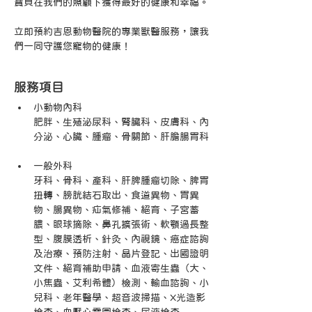
寶貝在我們的照顧下獲得最好的健康和幸福。
立即預約吉恩動物醫院的專業獸醫服務，讓我
們一同守護您寵物的健康！
服務項目
小動物內科
肥胖、生殖泌尿科、腎臟科、皮膚科、內
分泌、心臟、腫瘤、骨關節、肝膽腸胃科
一般外科
牙科、骨科、產科、肝脾腫瘤切除、脾胃
扭轉、膀胱結石取出、食道異物、胃異
物、腸異物、疝氣修補、絕育、子宮蓄
膿、眼球摘除、鼻孔擴張術、軟顎過長整
型、腹膜透析、針灸、內視鏡、癌症諮詢
及治療、預防注射、晶片登記、出國證明
文件、絕育補助申請、血液寄生蟲（大、
小焦蟲、艾利希體）檢測、輸血諮詢、小
兒科、老年醫學、超音波掃描、X光造影