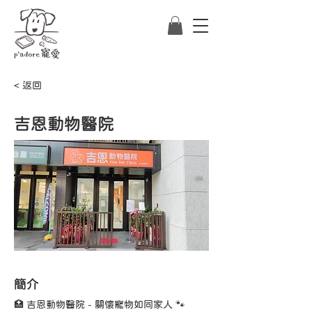
< 返回
吉恩動物醫院
​簡介
🏥 吉恩動物醫院 - 關懷寵物如同家人 🐾