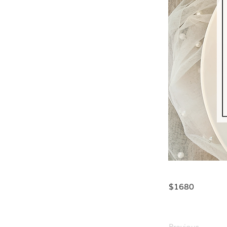
$1680
Previous