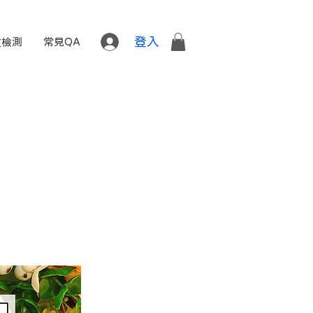
登入
質檢測
常見QA
課