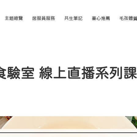
主題總覽
居服員服務
共生筆記
蓁心推薦
毛孩體
食驗室 線上直播系列