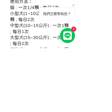
使用方法：
貓 : 一次1/4顆 ; 每日2次
小型犬(1~10公斤) : 一次1/4
我們怎麼幫助您？
顆 ; 每日2次
中型犬(10~15公斤) : 一次1顆
1
; 每日1次
大型犬(15~30公斤) : 一次1顆
; 每日2次
巨型犬(30~60公斤) : 一次2顆
; 每日2次
＊加於飼料裡或整顆服用，前
2週劑量可加倍。
＊避免用於懷孕期和哺乳期。
運費
本島運送：郵局
離島運送：其他
離島區域：澎湖縣、金門縣、連江縣