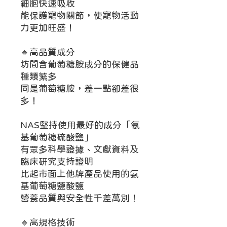
細胞快速吸收
能保護寵物關節，使寵物活動
力更加旺盛！
🔸高品質成分
坊間含葡萄糖胺成分的保健品
種類繁多
同是葡萄糖胺，差一點卻差很
多！
NAS堅持使用最好的成分「氨
基葡萄糖硫酸鹽」
有眾多科學證據、文獻資料及
臨床研究支持證明
比起市面上他牌產品使用的氨
基葡萄糖鹽酸鹽
營養品質與安全性千差萬別！
🔸高規格技術