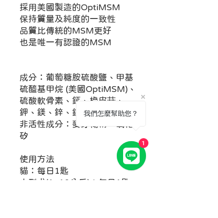
採用美國製造的OptiMSM
保持質量及純度的一致性
品質比傳統的MSM更好
也是唯一有認證的MSM
成分：葡萄糖胺硫酸鹽、甲基
硫醯基甲烷 (美國OptiMSM)、
硫酸軟骨素、鈣、橙皮苷、
鉀、鎂、鋅、錳
我們怎麼幫助您？
非活性成分：麥芽糊精、氧化
矽
1
使用方法
貓：每日1匙
小型犬(1~10公斤)：每日1匙
中型犬(11~26公斤)：每日2匙
大型犬(27~44公斤)：每日2.5
匙