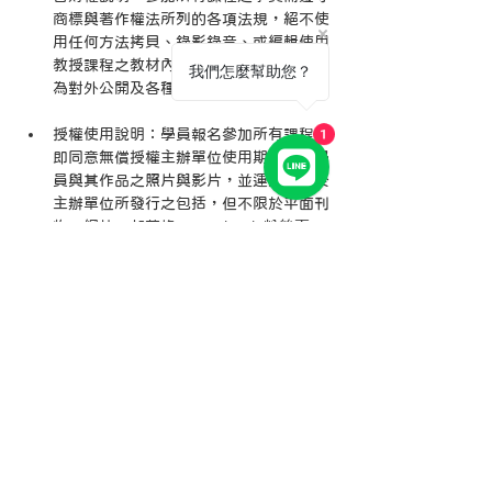
商標與著作權法所列的各項法規，絕不使
用任何方法拷貝、錄影錄音、或編輯使用
教授課程之教材內容與講師示範操作，作
我們怎麼幫助您？
為對外公開及各種使用。
授權使用說明：學員報名參加所有課程，
1
即同意無償授權主辦單位使用期間拍攝學
員與其作品之照片與影片，並運用發布於
主辦單位所發行之包括，但不限於平面刊
物、網站、部落格、Facebook 粉絲頁、
電子報、EDM、媒體廣告等相關之行銷
活動各種使用。
學員福利：
凡報名雙證照課程(寵物專業服務、
寵膳食育)學員，可享該證照課程終
身複習旁聽福利，每堂課只需繳交
$200元行政講義費即可申請線上預
錄課程複習旁聽。
如欲申請食育課程之料理實作複習旁