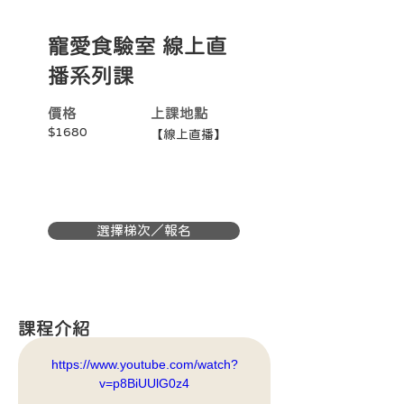
寵愛食驗室 線上直
播系列課
價格
上課地點
$1680
【線上直播】
選擇梯次／報名
課程介紹
https://www.youtube.com/watch?
v=p8BiUUlG0z4