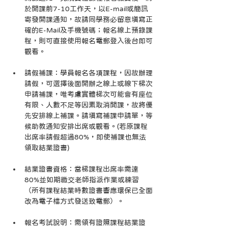
於開課前7-10工作天，以E-mail或簡訊
寄發開課通知，故請同學務必留意填寫正
確的E-Mail及手機號碼；報名線上預錄課
程，則可直接使用報名電郵登入後台即可
觀看。
請假補課：學員報名各項課程，因故辦理
請假，可選擇後面開辦之線上或線下梯次
申請補課，唯考慮實體梯次可能會有座位
有限、人數不足等因素取消開課，故將優
先安排線上補課。請填寫補課申請單，等
候助教通知安排出席或觀看。(若原課程
出席率請假超過80%，即使補課也無法
領取結業證書)
結業證書資格：當梯課程出席率需達
80%並如期繳交老師指派作業或練習 
（所有課程結業時數證書響應環保已全面
改為電子檔方式發送致電郵）。
報名考試說明：需領有證照課程結業證