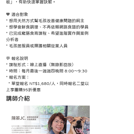
板」，有助快速掌握訣竅。
🧡 適合對象
* 想用天然方式幫毛孩改善健康問題的飼主
* 想學會鮮食調理、不再依賴網路食譜的學員
* 已完成寵膳食育課程、希望進階實作與案例
分析者
* 毛孩居服員或照護相關從業人員
💬 報名說明
* 課程形式：線上直播（無錄影回放）
* 時間：每月最後一週週四晚間 8:00～9:30
* 報名方案：
  * 單堂報名 NT$1,680/人，同時報名二堂以
上享團購95折優惠
講師介紹