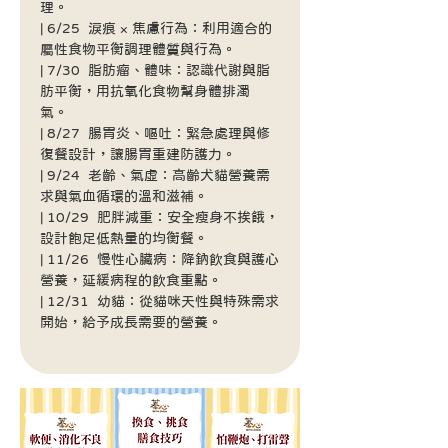
理。    
| 6/25  淚痕 × 焦慮行為：利用適合的
屬性食物平衡調理體質與行為。 
| 7/30  脂肪瘤、體味：認識代謝與脂
肪平衡，用抗氧化食物幫身體排濁
氣。     
| 8/27  腸胃炎、嘔吐：緊急處理與修
復餐設計，讓腸胃重建防護力。     
| 9/24  老齡、氣虛：高齡犬貓營養需
求與氣血循環的溫和滋補。    
| 10/29  肥胖減重：安全瘦身不挨餓，
設計飽足低熱量的均衡餐。    
| 11/26  慢性心臟病：降鈉飲食與護心
營養，延緩病程的飲食重點。    
| 12/31  幼貓：從貓咪天性與特殊需求
開始，給予成長需要的營養。    