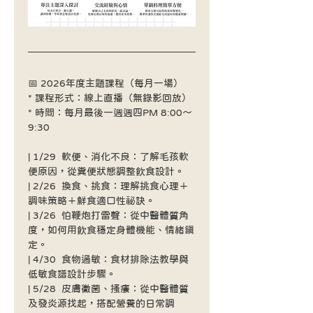
📅 2026年度主題課程（每月一場）
* 課程形式：線上直播（無錄影回放）
* 時間：每月最後一週週四PM 8:00～
9:30
| 1/29  軟便、消化不良：了解毛孩軟
便原因，從糞便狀態調整飲食設計。 
| 2/26  換食、挑食：理解挑食心理＋
調味策略＋鮮食適口性祕訣。 
| 3/26  怕鞭炮打雷聲：從中醫體質角
度，如何用飲食穩定身體機能、情緒鎮
定。  
| 4/30  食物過敏：食材排除法教學與
低敏食譜設計步驟。       
| 5/28  皮膚黴菌、搔癢：從中醫體質
及發炎源找起，搭配營養的日常調