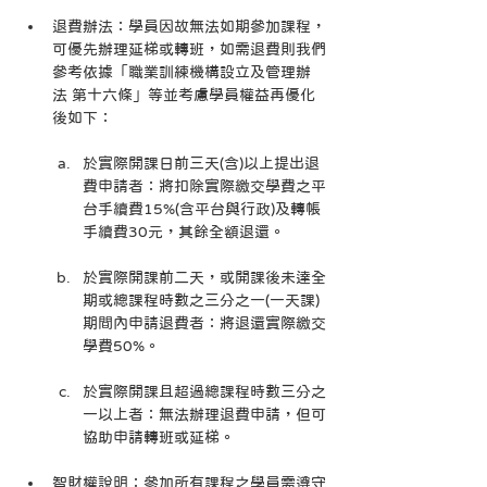
退費辦法：學員因故無法如期參加課程，
可優先辦理延梯或轉班，如需退費則我們
參考依據「職業訓練機構設立及管理辦
法 第十六條」等並考慮學員權益再優化
後如下：
於實際開課日前三天(含)以上提出退
費申請者：將扣除實際繳交學費之平
台手續費15%(含平台與行政)及轉帳
手續費30元，其餘全額退還。
於實際開課前二天，或開課後未達全
期或總課程時數之三分之一(一天課)
期間內申請退費者：將退還實際繳交
學費50%。
於實際開課且超過總課程時數三分之
一以上者：無法辦理退費申請，但可
協助申請轉班或延梯。
智財權說明：參加所有課程之學員需遵守