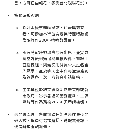
書，方可自由報考，參與台北現場考試。
特寵時數說明：
凡計畫從事寵物繁殖、買賣與寄養
者，可參加本單位開辦具特寵時數認
證課程作200小時時數累積。
所有特寵時數以實際有出席，並完成
每堂課簽到簽退為審核條件，如線上
直播課程，則需使用真實中文姓名登
入顯示，並於聊天室中作每堂課簽到
及簽退各一次，方符合申請資格。
由本單位於結業後協助向農業部或縣
市政府，出示各項如簽到資料、上課
照片等作為期約20-30天申請核發。
未開班處理：各開辦課程如有未達最低開
班人數，學員可選擇延梯、轉報其他課程
或是辦理全額退費。