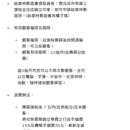
結業時數證書領取資格：需完成所有線上
課程並完成繳交作業，即可申請結業時數
證明。(結業時數證書為電子檔）
有效觀看權限及期限：
觀看權限：自課程購買後即開通權
限，可立即觀看。
觀看有效期限：12個月(從購買日起
算)
這3個月內您可以不限次數觀看，並可
以在電腦、手機、平板中，任意時間、
地點，隨時隨地觀看學習！
退費辦法：
購買課程後 7 日內(含例假日)且未觀
看：
將扣除實際繳交學費之行政手續費
15%及轉帳手續費30元，其餘全額