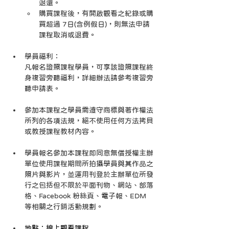
退還。
購買課程後，有開啟觀看之紀錄或購
買超過 7日(含例假日)，則無法申請
課程取消或退費。
學員福利：
凡報名證照課程學員，可享該證照課程終
身複習旁聽福利，詳細辦法請參考複習旁
聽申請表。
參加本課程之學員需遵守商標與著作權法
所列的各項法規，絕不使用任何方法拷貝
或教授課程教材內容。
學員報名參加本課程即同意無償授權主辦
單位使用課程期間所拍攝學員與其作品之
照片與影片，並運用刊登於主辦單位所發
行之包括但不限於平面刊物、網站、部落
格、Facebook 粉絲頁、電子報、EDM 
等相關之行銷活動規劃。
地點：線上觀看課程