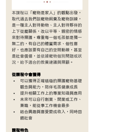
本課程以
「寵物是家人」的觀點出發，
取代過去我們談寵物飼養及寵物訓練，
是一種主人對待動物、主人對待夥伴的
上下從屬關係，改以平等、親密的情感
來對待照護。尊重每一個毛孩都是獨一
無二的，有自己的體質需求、個性喜
好，也應該要有自己的空間動線，甚至
是社會價值，並
依據寵物個別問題或狀
況，給予適合的教養建議與照顧
。
從課程中會獲得
可以獲得正確積極的照護寵物基礎
觀念與能力，陪伴毛孩健康成長
提升相關工作上的專業知識與應用
未來可以自行創業、開業或工作、
兼職，能從事工作機會最多
結合興趣與喜愛變成收入，同時回
饋社會
課程特色