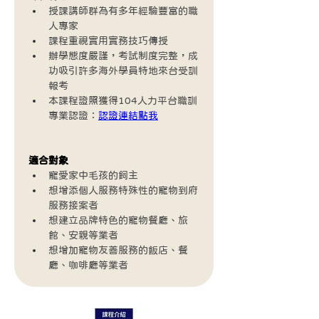
授課講師群為有多年經驗豐富的職
人專家
課程重視實用實務技巧傳授
辦學態度嚴謹，考試制度完整，成
功吸引許多海外學員特地來台受訓
報考
本課程證照獲得104人力平台職訓
專業認證：
認證連結點我
適合對象
寵愛家中毛孩的飼主
想增添個人服務特殊性的寵物到府
服務接案者
想建立品牌特色的寵物餐廳、旅
館、安親等業者
想增加寵物友善服務的飯店、餐
廳、咖啡廳等業者