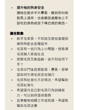
提升牠的狗身安全
讓牠在散步中不暴衝、聽到你叫牠
就馬上過來，也會聽話遠離地上不
該吃的食物或放下嘴巴裡的東西。
適合對象
新手毛家長，不知該怎麼從基礎訓
練狗狗配合各種指令
毛孩有一些行為上小問題，想教導
毛孩融入家庭生活
想跟毛孩互動遊戲，卻不知從何下
手？
毛孩出門後容易緊張、暴衝，想學
習如何引領毛孩安定隨行
毛孩有社會化不足情況，希望幫助
毛孩社會化
希望提升自己對毛孩行為訓練能
力，可以到府提供服務
從事寵物相關工作或救援，希望能
幫助毛孩送養