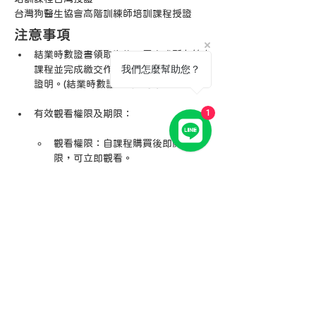
台灣狗醫生協會高階訓練師培訓課程授證
注意事項
結業時數證書領取資格：需完成所有線上
我們怎麼幫助您？
課程並完成繳交作業，即可申請結業時數
證明。(結業時數證書為電子檔）
1
有效觀看權限及期限：
觀看權限：自課程購買後即開通權
限，可立即觀看。
觀看有效期限：12個月(從購買日起
算)
這12個月內您可以不限次數觀看，並
可以在電腦、手機、平板中，任意時
間、地點，隨時隨地觀看學習！
退費辦法：
購買課程後 7 日內(含例假日)且未觀