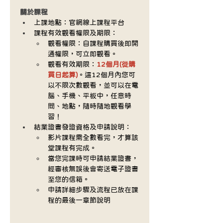
關於課程
上課地點：官網線上課程平台
課程有效觀看權限及期限：
觀看權限：自課程購買後即開
通權限，可立即觀看。
觀看有效期限：
12個月(從購
買日起算)
。這12個月內您可
以不限次數觀看，並可以在電
腦、手機、平板中，任意時
間、地點，隨時隨地觀看學
習！
結業證書發證資格及申請說明：
影片課程需全數看完，才算該
堂課程有完成。
當您完課時可申請結業證書，
經審核無誤後會寄送電子證書
至您的信箱。
申請詳細步驟及流程已放在課
程的最後一章節說明