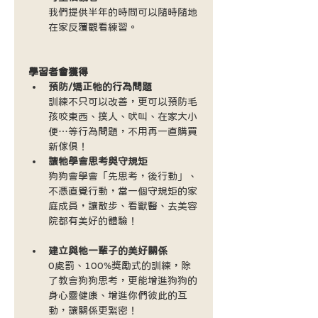
我們提供半年的時間可以隨時隨地
在家反覆觀看練習。
學習者會獲得
預防/矯正牠的行為問題
訓練不只可以改善，更可以預防毛
孩咬東西、撲人、吠叫、在家大小
便…等行為問題，不用再一直購買
新傢俱！
讓牠學會思考與守規矩
狗狗會學會「先思考，後行動」、
不憑直覺行動，當一個守規矩的家
庭成員，讓散步、看獸醫、去美容
院都有美好的體驗！
建立與牠一輩子的美好關係
0處罰、100%獎勵式的訓練，除
了教會狗狗思考，更能增進狗狗的
身心靈健康、增進你們彼此的互
動，讓關係更緊密！