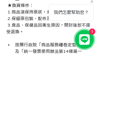
 ★換貨條件：
 1.商品須保持原狀，未經拆封使用。
我們怎麼幫助您？
 2.保留原包裝、配件及發票證明。
 3.食品、保健品因衛生原因，開封後恕不接
受退換。
1
按照行政院「商品服務禮卷定型化契約」
及「統一發票使用辦法第14條第一
項」：
「寵愛禮物卡」得視為商品禮卷，銷售時將開
立電子發票寄至個人電郵，待兑購商品服務時
將扣除票卷予以兑購；
可以折抵所有商品服務，但無法兌換現金；
可自用或贈送他人，或是再轉贈使用；
無使用期限；如有滅失得提出購票證明申請補
發；
禮卷未使用完畢如申請辦退，將扣除3%手續
費後協助辦退現金，如需轉入指定帳戶，則需
再扣除轉帳手續費。
訂購客製化商品，請完整提供訂製所需資