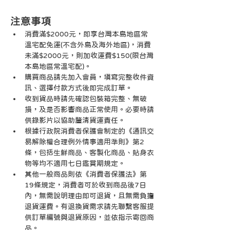
注意事項
消費滿$2000元，即享台灣本島地區常
溫宅配免運(不含外島及海外地區)，消費
未滿$2000元，則加收運費$150(限台灣
本島地區常溫宅配)。
購買商品請先加入會員，填寫完整收件資
訊、選擇付款方式後即完成訂單。
收到貨品時請先確認包裝箱完整、無破
損，及是否影響商品正常使用。必要時請
供錄影片以協助釐清貨運責任。
根據行政院消費者保護會制定的《通訊交
易解除權合理例外情事適用準則》第2
條，包括生鮮商品、客製化商品、貼身衣
物等均不適用七日鑑賞期規定。
其他一般商品則依《消費者保護法》第
19條規定，消費者可於收到商品後7日
內，無需說明理由即可退貨，且無需負擔
退貨運費。有退換貨需求請先聯繫客服提
供訂單編號與退貨原因，並依指示寄回商
品。