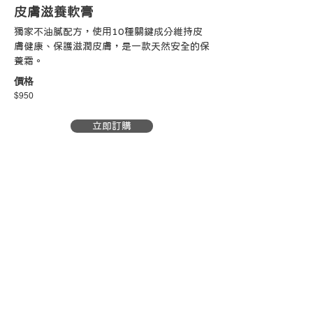
皮膚滋養軟膏
獨家不油膩配方，使用10種關鍵成分維持皮
膚健康、保護滋潤皮膚，是一款天然安全的保
養霜。
價格
$950
立即訂購